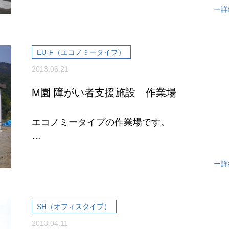
ー詳
「5☓10 2F 約100坪」、「5☓...
EU-F（エコノミータイプ）
2013.06.21
M園 障がい者支援施設 作業場
エコノミータイプの作業場です。
車椅子用スロープの設置や、車いす対応トイレ
し、
ー詳
高齢者、障害者等の...
SH（オフィスタイプ）
2013.04.11