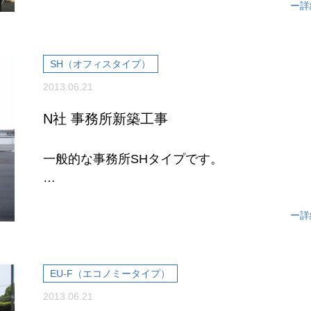
よびブレース構造ですので、
ー詳
SH（オフィスタイプ）
2013.06.21
N社 事務所新築工事
一般的な事務所SHタイプです。
屋根廻り・外壁・サッシなど外観は標準色を使
います。
ー詳
勝手口には手洗い...
EU-F（エコノミータイプ）
2013.06.21