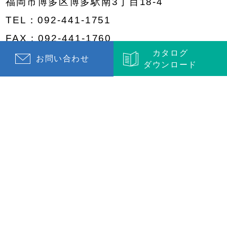
福岡市博多区博多駅南3丁目18-4
TEL：
092-441-1751
FAX：092-441-1760
カタログ
営業時間：8:00〜17:00
定休日：土・日・祝日
お問い合わせ
ダウンロード
昭和ハウス工業公式Facebook
昭和ハウス工業公式Instagram
© showa house